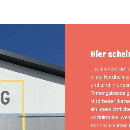
Hier schei
... zumindest auf
in der Nordheimer
und sind in unse
Firmengebäude ge
Mitarbeiter die 
ein übersichtlich
Sozialräume. Wen
Sonne im Herzen