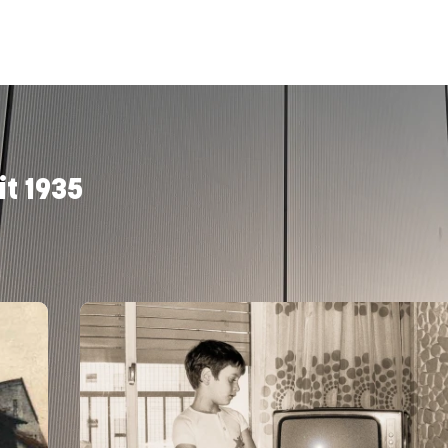
it 1935