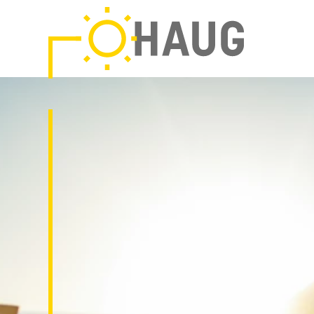
HAUG
Solar-
&
Elektrotechnik
GmbH