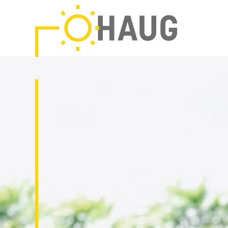
HAUG
Solar-
&
Elektrotechnik
GmbH