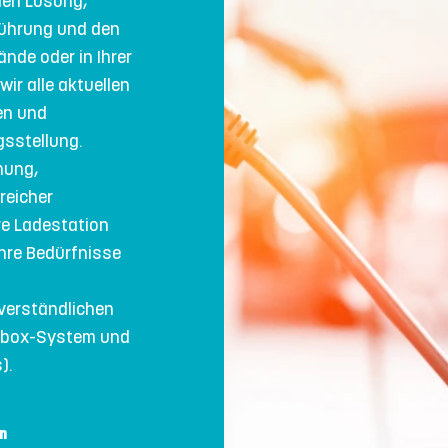
llen Lösung,
führung und den
ände oder in Ihrer
ir alle aktuellen
en und
gsstellung.
nung,
reicher
re Ladestation
 Ihre Bedürfnisse
 verständlichen
llbox-System und
).
n