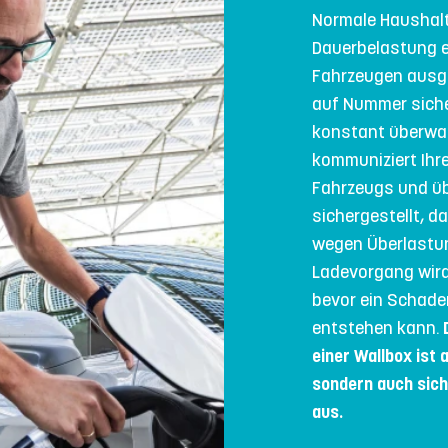
Normale Haushalt
Dauerbelastung e
Fahrzeugen ausge
auf Nummer siche
konstant überwac
kommuniziert Ihre
Fahrzeugs und üb
sichergestellt, d
wegen Überlastu
Ladevorgang wir
bevor ein Schad
entstehen kann.
einer Wallbox ist 
sondern auch siche
aus.