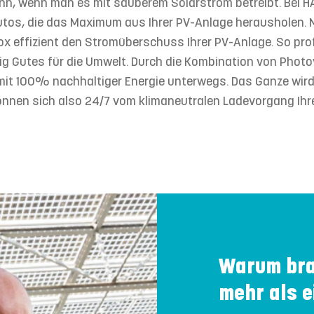
inn, wenn man es mit sauberem Solarstrom betreibt. Bei H
tos, die das Maximum aus Ihrer PV-Anlage herausholen. N
 effizient den Stromüberschuss Ihrer PV-Anlage. So prof
tig Gutes für die Umwelt. Durch die Kombination von Phot
 mit 100% nachhaltiger Energie unterwegs. Das Ganze wird
können sich also 24/7 vom klimaneutralen Ladevorgang I
Warum bra
mehr als 